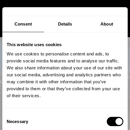
Consent
Details
About
This website uses cookies
We use cookies to personalise content and ads, to
provide social media features and to analyse our traffic.
We also share information about your use of our site with
our social media, advertising and analytics partners who
✨ SCHNEEBERG STARLIGHT
may combine it with other information that you’ve
DESKS – Die Zukunft des
provided to them or that they’ve collected from your use
of their services.
Konferenztischs beginnt unter
der Oberfläche.
Consent
Necessary
Selection
Von
Andreas
Stuetz
Apr 09, 2025