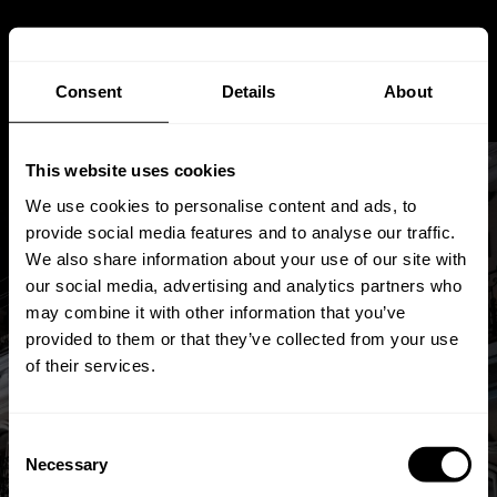
Consent
Details
About
This website uses cookies
We use cookies to personalise content and ads, to
provide social media features and to analyse our traffic.
We also share information about your use of our site with
our social media, advertising and analytics partners who
Aktuelle Trends im Bereich
may combine it with other information that you’ve
Isolierglas: Innovationen aus
provided to them or that they’ve collected from your use
of their services.
Sachsen
Consent
Jul 30, 2025
Von
Andreas
Stuetz
Necessary
Selection