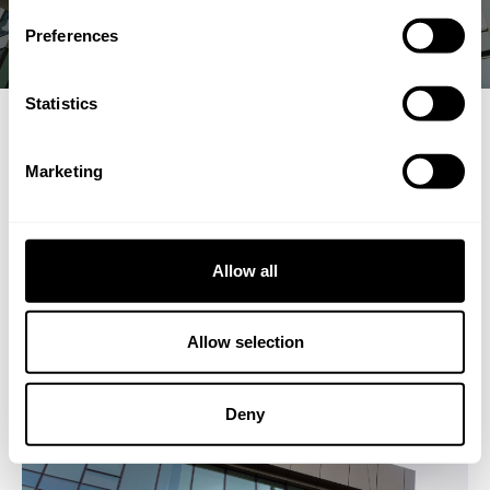
Preferences
Statistics
Einführung in
Marketing
Isolierglasscheiben
Isolierglasscheiben sind ein wesentlicher Bestandteil
Allow all
moderner Gebäude, die nicht nur Energieeinsparungen
bieten, sondern auch den Komfort und die Sicherheit
erhöhen. Bei der Auswahl der besten
Allow selection
Isolierglasscheiben in Deutschland gibt es zahlreiche
Faktoren zu berücksichtigen, um das perfekte Produkt
für Ihre Bedürfnisse zu finden.
Deny