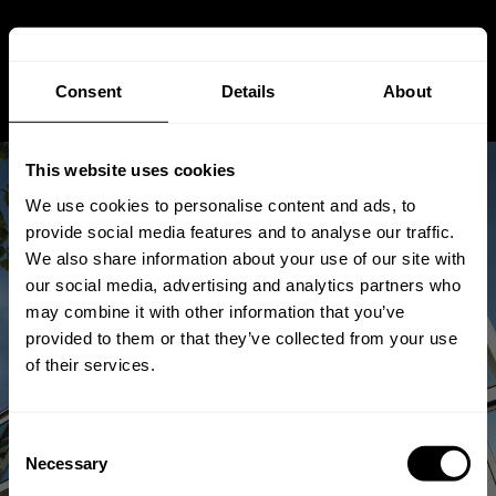
Consent
Details
About
This website uses cookies
We use cookies to personalise content and ads, to
provide social media features and to analyse our traffic.
We also share information about your use of our site with
our social media, advertising and analytics partners who
Der ultimative Leitfaden für die
may combine it with other information that you’ve
Auswahl der feinsten
provided to them or that they’ve collected from your use
of their services.
Isolierglasscheiben in
Deutschland
Consent
Necessary
Selection
Mar 26, 2025
Von
Andreas
Stuetz