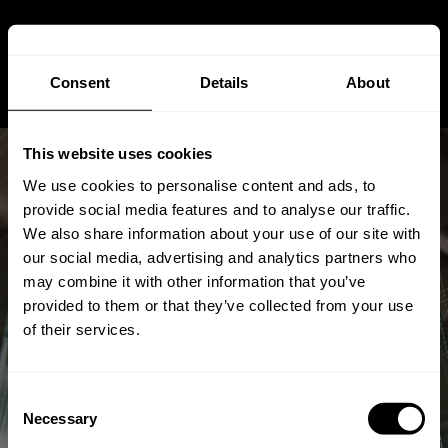
Consent
Details
About
This website uses cookies
We use cookies to personalise content and ads, to
provide social media features and to analyse our traffic.
We also share information about your use of our site with
our social media, advertising and analytics partners who
Die neuesten Trends im
may combine it with other information that you’ve
Glasbau: Innovationen und
provided to them or that they’ve collected from your use
of their services.
Entwicklungen
Consent
Dec 07, 2025
Von
Andreas
Stuetz
Necessary
Selection