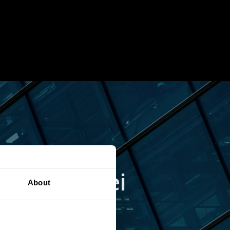
 Trends bei
About
chsen