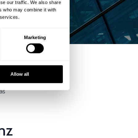
se our traffic. We also share
ers who may combine it with
 services.
Marketing
herren und
Allow all
sten Trends
das
enz