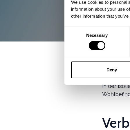
We use cookies to personalis
information about your use of
other information that you’ve
Consent
Necessary
Selection
Isolierglas
weiterentw
Deny
Renovierer 
in der Isol
Wohlbefind
Verb