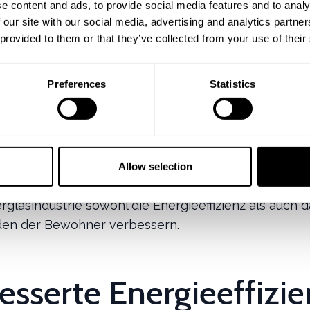
e content and ads, to provide social media features and to analy
Jan 21, 2026
·
Von
Andreas
Stuetz
 our site with our social media, advertising and analytics partn
 provided to them or that they’ve collected from your use of their
Preferences
Statistics
scheiben haben sich in den letzten Jahren stark
ickelt und bieten heute zahlreiche Vorteile für Bau
Allow selection
in Sachsen. Experten sind sich einig, dass die neue
ierglasindustrie sowohl die Energieeffizienz als auch 
en der Bewohner verbessern.
esserte Energieeffizi