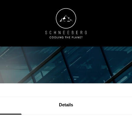
inungen: Die neuesten
Details
ierglasscheiben in Sa