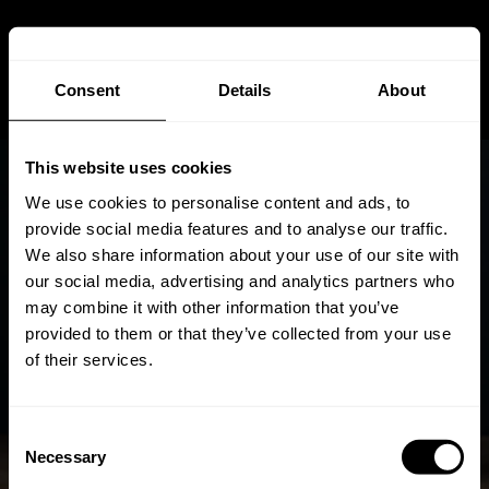
Consent
Details
About
This website uses cookies
We use cookies to personalise content and ads, to
provide social media features and to analyse our traffic.
We also share information about your use of our site with
our social media, advertising and analytics partners who
Häufige Missverständnisse
may combine it with other information that you’ve
Über Isolierglas Aufgedeckt
provided to them or that they’ve collected from your use
of their services.
Dec 28, 2025
Von
Andreas
Stuetz
Consent
Necessary
Selection