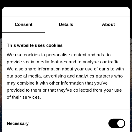
Consent
Details
About
This website uses cookies
We use cookies to personalise content and ads, to
provide social media features and to analyse our traffic.
We also share information about your use of our site with
our social media, advertising and analytics partners who
Premium Isolierglas aus
may combine it with other information that you’ve
Deutschland: Worauf Sie
provided to them or that they’ve collected from your use
of their services.
achten sollten
Consent
Dec 10, 2024
Von
Andreas
Stuetz
Necessary
Selection