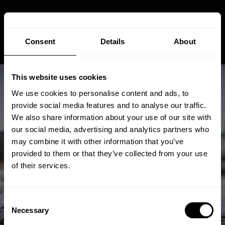
Consent
Details
About
This website uses cookies
We use cookies to personalise content and ads, to
provide social media features and to analyse our traffic.
We also share information about your use of our site with
our social media, advertising and analytics partners who
Saisonale Vorbereitung: Die
may combine it with other information that you’ve
besten Isolierglaslösungen für
provided to them or that they’ve collected from your use
of their services.
den Winter in Sachsen
Consent
May 15, 2026
Von
Andreas
Stuetz
Necessary
Selection