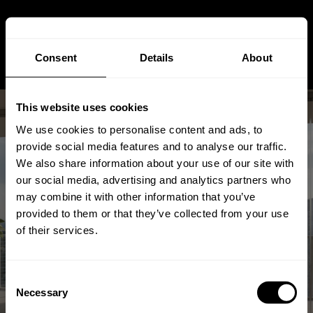
Consent
Details
About
This website uses cookies
We use cookies to personalise content and ads, to
provide social media features and to analyse our traffic.
We also share information about your use of our site with
our social media, advertising and analytics partners who
Warum Schneeberg in Sachsen
may combine it with other information that you’ve
der beste Ort für Isolation Glass
provided to them or that they’ve collected from your use
of their services.
ist
Consent
Jul 02, 2026
Von
Andreas
Stuetz
Necessary
Selection