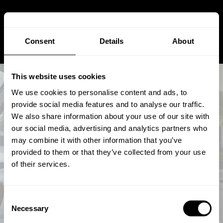
Consent
Details
About
This website uses cookies
We use cookies to personalise content and ads, to
provide social media features and to analyse our traffic.
We also share information about your use of our site with
our social media, advertising and analytics partners who
Wichtige Aspekte beim Bau
may combine it with other information that you’ve
eines Wintergartens mit
provided to them or that they’ve collected from your use
of their services.
Isolierglas
Consent
Von
Andreas
Stuetz
May 16, 2025
Necessary
Selection