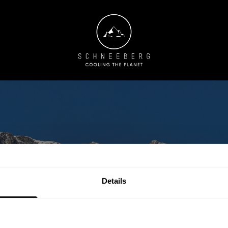
Isolierglas hergestellt?
Details
 die Kulissen bei Schn