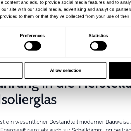
führendem Hersteller
e content and ads, to provide social media features and to analy
 our site with our social media, advertising and analytics partn
 provided to them or that they’ve collected from your use of their
Aug 01, 2025
·
Von
Andreas
Stuetz
Preferences
Statistics
Allow selection
ührung in die Herstell
Isolierglas
 ist ein wesentlicher Bestandteil moderner Bauweise,
Energieeffizienz als auch zur Schalldämmung beiträg