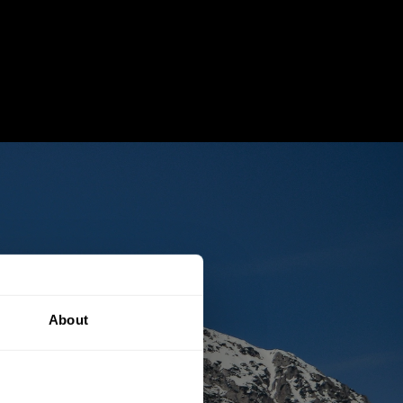
 Ein Blick
About
eebergs